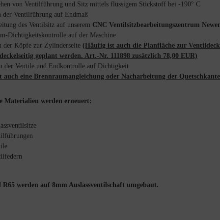
hen von Ventilführung und Sitz mittels flüssigem Stickstoff bei -190° C
 der Ventilführung auf Endmaß
eitung des Ventilsitz auf unserem
CNC Ventilsitzbearbeitungszentrum Newe
m-Dichtigkeitskontrolle auf der Maschine
n der Köpfe zur Zylinderseite
(Häufig ist auch die Planfläche zur Ventildec
ldeckelseitig geplant werden. Art.-Nr. 111898 zusätzlich 78,00 EUR)
 der Ventile und Endkontrolle auf Dichtigkeit
st auch eine Brennraumangleichung oder Nacharbeitung der Quetschkante e
e Materialien werden erneuert:
assventilsitze
tilführungen
ile
ilfedern
 R65 werden auf 8mm Auslassventilschaft umgebaut.