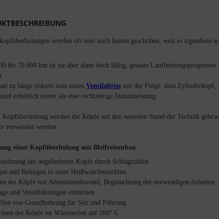
KTBESCHREIBUNG
kopfüberholungen werden oft weit nach hinten geschoben, weil es irgendwie s
00 bis 70.000 km ist sie aber dann doch fällig, genaue Laufleistungsprognosen 
.
an zu lange riskiert man einen
Ventilabriss
mit der Folge, dass Zylinderkopf,
ind erheblich teurer als eine rechtzeitige Instandsetzung.
r Kopfüberholung werden die Köpfe auf den neuesten Stand der Technik gebracht
tze verwendet werden.
ung einer Kopfüberholung mit Bleifreiumbau
eichnung der angelieferten Köpfe durch Schlagzahlen
gen und Reinigen in einer Heißwaschmaschine
len der Köpfe mit Aluminiumkorund, Begutachtung der notwendigen Arbeiten
inge und Ventilführungen entfernen
ellen von Grundbohrung für Sitz und Führung
men der Köpfe im Wärmeofen auf 200° C