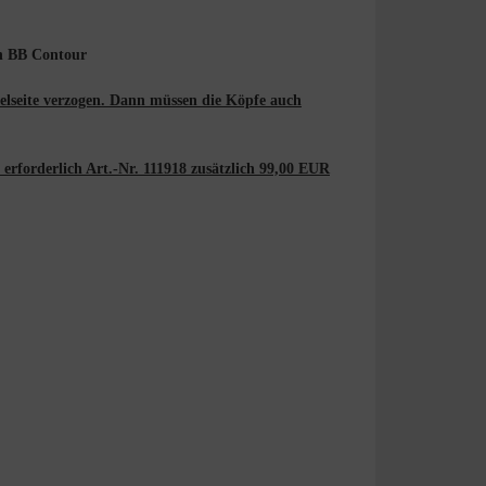
n BB Contour
kelseite verzogen. Dann müssen die Köpfe auch
rforderlich Art.-Nr. 111918 zusätzlich 99,00 EUR