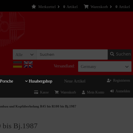
Merkzettel
0
Artikel
Warenkorb
0
Artikel
Suchen
Alle
Versandland:
Germany
Registrieren
Porsche
Husabergshop
Neue Artikel
Anmelden
Kasse
Warenkorb
Mein Konto
iumbau und Kopfüberholung R45 bis R100 bis Bj.1987
 bis Bj.1987