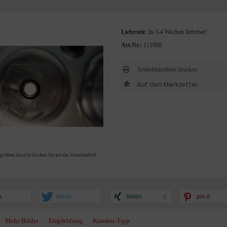
Lieferzeit:
In 3-4 Wochen lieferbar!
Art.Nr.:
111900
Artikeldatenblatt drucken
 größere Ansicht klicken Sie auf das Vorschaubild
n
tweet
teilen
pin it
0
Mehr Bilder
Empfehlung
Kunden-Tipp