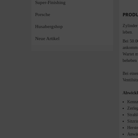
Super-Finishing
PRODU
Porsche
Zylinder
Husabergshop
leben.
Neue Artikel
Bei 50.0
ankommt
Wartet m
beheben s
Bei eine
Ventilsi
Abwickl
Kennz
Zerle
Strah
Sitzr
Herst
Anwär