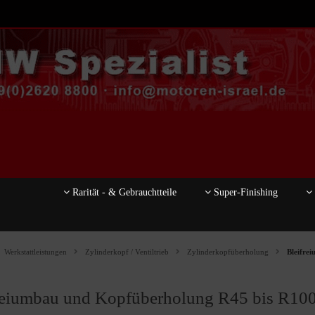
Rarität - & Gebrauchtteile
Super-Finishing
Werkstattleistungen
Zylinderkopf / Ventiltrieb
Zylinderkopfüberholung
Bleifre
reiumbau und Kopfüberholung R45 bis R100