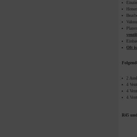
Einzie
Honen
Bearb
Vakuu
Plane
venti
Einbau
Oft i
Folgend
2 Ausl
4 Ven
4 Vent
4 Vent
R45 und