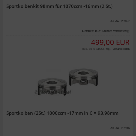
Sportkolbenkit 98mm für 1070ccm -16mm (2 St.)
Art.-Nr.:112052
Lieferzeit:
In 24 Stunden versandfertig!
499,00 EUR
inkl. 19 % MwSt. zzgl.
Versandkosten
Sportkolben (2St.) 1000ccm -17mm in C = 93,98mm
Art.-Nr.:112946