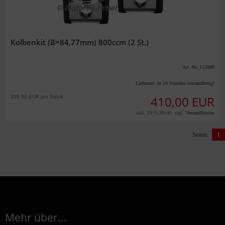
Kolbenkit (B=84,77mm) 800ccm (2 St.)
Art.-Nr.:112800
Lieferzeit:
In 24 Stunden versandfertig!
205,00 EUR pro Stück
410,00 EUR
inkl. 19 % MwSt. zzgl.
Versandkosten
Seiten:
1
Mehr über...