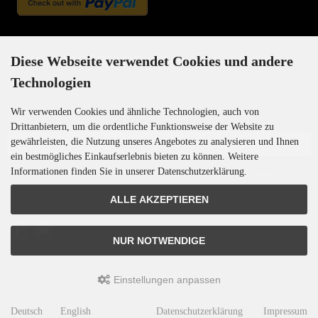
Newsletter-Anmeldung
Diese Webseite verwendet Cookies und andere
Technologien
Wir verwenden Cookies und ähnliche Technologien, auch von
E-Mail-Adresse:
Drittanbietern, um die ordentliche Funktionsweise der Website zu
gewährleisten, die Nutzung unseres Angebotes zu analysieren und Ihnen
ein bestmögliches Einkaufserlebnis bieten zu können. Weitere
Informationen finden Sie in unserer Datenschutzerklärung.
Der Newsletter kann jederzeit hier oder in Ihrem Kundenkonto abbestellt werden.
ALLE AKZEPTIEREN
NUR NOTWENDIGE
Einstellungen anpassen
Motoren-Israel © 2026 | Template © 2009-2026 by
mod
ified eCommerce Shopsoftware
Deutsch
English
Datenschutzerklärung
Impressum
mod
ified eCommerce Shopsoftware © 2009-2026