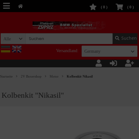
(
0
)
(
0
)
Suchen
Alle
Versandland:
Germany
Startseite
2V Boxershop
Motor
Kolbenkit Nikasil
Kolbenkit "Nikasil"