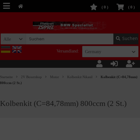
(
0
)
(
0
)
Suchen
Alle
Versandland:
Germany
Startseite
2V Boxershop
Motor
Kolbenkit Nikasil
Kolbenkit (C=84,78mm)
800ccm (2 St.)
Kolbenkit (C=84,78mm) 800ccm (2 St.)