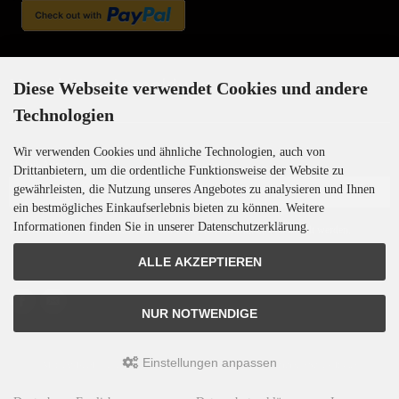
Newsletter-Anmeldung
Diese Webseite verwendet Cookies und andere
Technologien
Wir verwenden Cookies und ähnliche Technologien, auch von
E-Mail-Adresse:
Drittanbietern, um die ordentliche Funktionsweise der Website zu
gewährleisten, die Nutzung unseres Angebotes zu analysieren und Ihnen
ein bestmögliches Einkaufserlebnis bieten zu können. Weitere
Informationen finden Sie in unserer Datenschutzerklärung.
Der Newsletter kann jederzeit hier oder in Ihrem Kundenkonto abbestellt werden.
ALLE AKZEPTIEREN
NUR NOTWENDIGE
Einstellungen anpassen
Motoren-Israel © 2026 | Template © 2009-2026 by
mod
ified eCommerce Shopsoftware