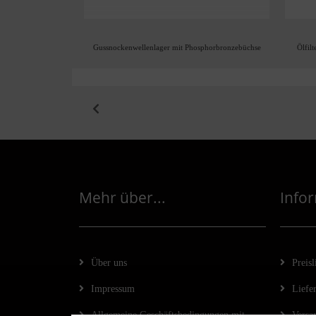
75 bis R100R (4 St.)
Gussnockenwellenlager mit Phosphorbronzebüchse
Ölfi
Mehr über...
Info
Über uns
Preisl
Impressum
Liefer
Allgemeine Geschäftsbedingungen mit
Versa