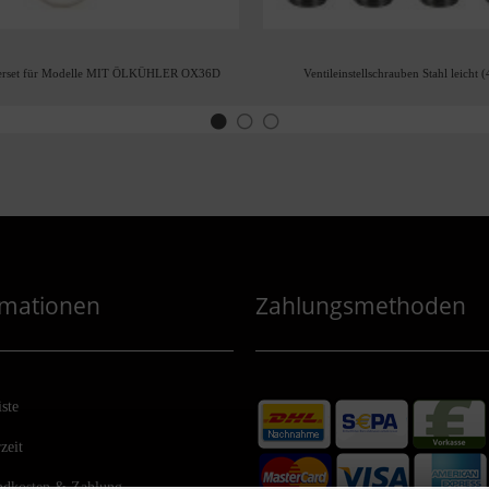
lterset für Modelle MIT ÖLKÜHLER OX36D
Ventileinstellschrauben Stahl leicht (
rmationen
Zahlungsmethoden
iste
zeit
ndkosten & Zahlung