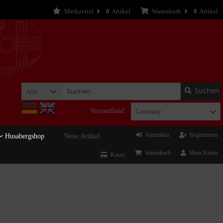
Merkzettel
0
Artikel
Warenkorb
0
Artikel
Suchen
Alle
Versandland:
Germany
Anmelden
Registrieren
Husabergshop
Neue Artikel
Warenkorb
Mein Konto
Kasse