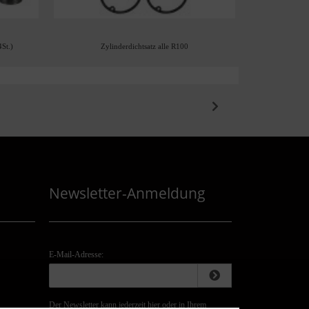
4St.)
Zylinderdichtsatz alle R100
Getriebe
Newsletter-Anmeldung
E-Mail-Adresse:
Der Newsletter kann jederzeit hier oder in Ihrem