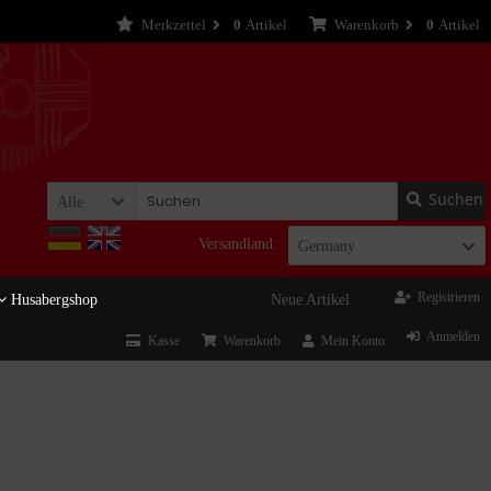
Merkzettel
0
Artikel
Warenkorb
0
Artikel
Suchen
Alle
Versandland:
Germany
Registrieren
Husabergshop
Neue Artikel
Anmelden
Kasse
Warenkorb
Mein Konto