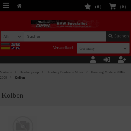
(
0
)
(
0
)
Suchen
Alle
Versandland:
Germany
Startseite
Husabergshop
Husaberg Ersatzteile Motor
Husaberg Modelle 2004-
2008
Kolben
Kolben