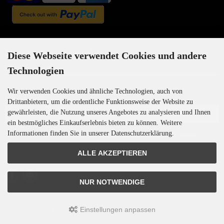
Newsletter-Anmeldung
Diese Webseite verwendet Cookies und andere
Technologien
Wir verwenden Cookies und ähnliche Technologien, auch von
E-Mail-Adresse:
Drittanbietern, um die ordentliche Funktionsweise der Website zu
gewährleisten, die Nutzung unseres Angebotes zu analysieren und Ihnen
ein bestmögliches Einkaufserlebnis bieten zu können. Weitere
Informationen finden Sie in unserer Datenschutzerklärung.
Der Newsletter kann jederzeit hier oder in Ihrem Kundenkonto abbestellt werden.
ALLE AKZEPTIEREN
NUR NOTWENDIGE
Einstellungen anpassen
Motoren-Israel © 2026 | Template © 2009-2026 by
mod
ified eCommerce Shopsoftware