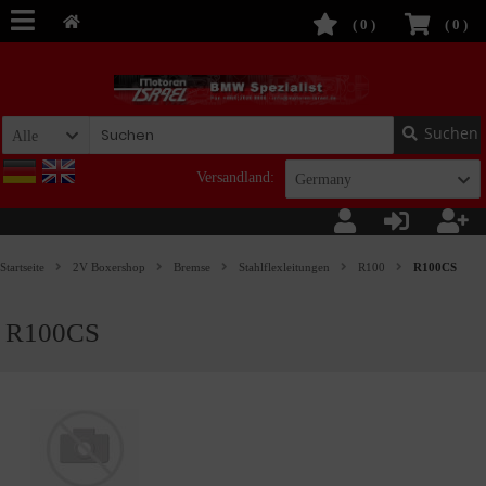
(
0
)
(
0
)
Suchen
Alle
Versandland:
Germany
Startseite
2V Boxershop
Bremse
Stahlflexleitungen
R100
R100CS
R100CS