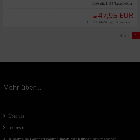
Lieferzeit:
In 3-5 Tagen lieferbar!
47,95 EUR
ab
inkl. 19 % MwSt. zzgl.
Versandkosten
Seiten:
1
Mehr über...
Über uns
Impressum
Allgemeine Geschäftsbedingungen mit Kundeninformationen