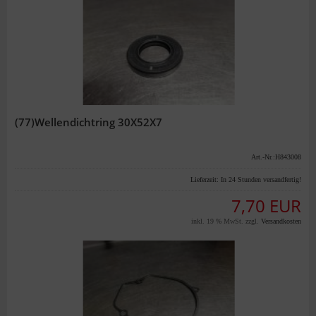
(77)Wellendichtring 30X52X7
Art.-Nr.:H843008
Lieferzeit:
In 24 Stunden versandfertig!
7,70 EUR
inkl. 19 % MwSt. zzgl.
Versandkosten