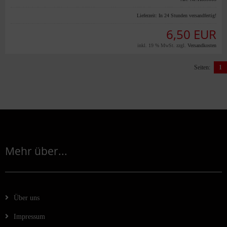
Lieferzeit:
In 24 Stunden versandfertig!
6,50 EUR
inkl. 19 % MwSt. zzgl.
Versandkosten
Seiten:
1
Mehr über...
Über uns
Impressum