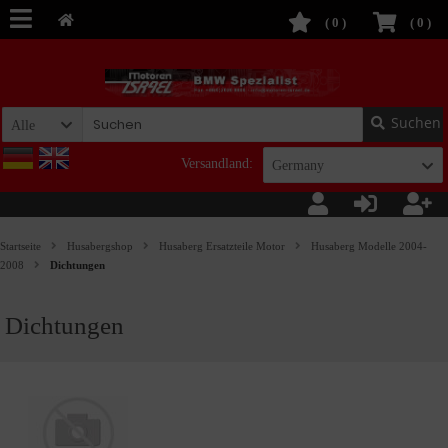
(
0
)
(
0
)
Suchen
Alle
Versandland:
Germany
Startseite
Husabergshop
Husaberg Ersatzteile Motor
Husaberg Modelle 2004-
2008
Dichtungen
Dichtungen