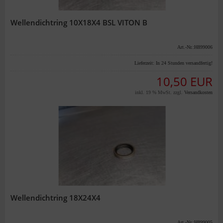
Wellendichtring 10X18X4 BSL VITON B
Art.-Nr.:H899006
Lieferzeit:
In 24 Stunden versandfertig!
10,50 EUR
inkl. 19 % MwSt. zzgl.
Versandkosten
Wellendichtring 18X24X4
Art.-Nr.:H899005