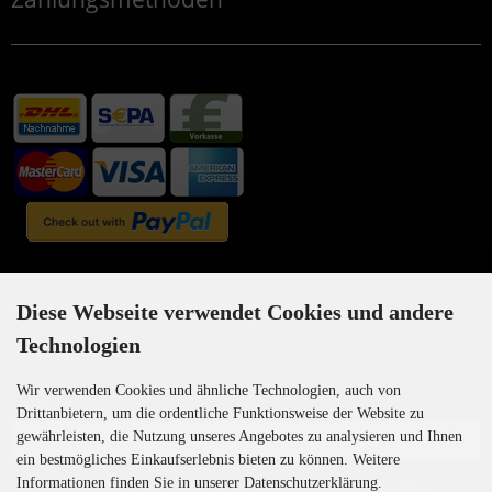
Newsletter-Anmeldung
Diese Webseite verwendet Cookies und andere
Technologien
Wir verwenden Cookies und ähnliche Technologien, auch von
E-Mail-Adresse:
Drittanbietern, um die ordentliche Funktionsweise der Website zu
gewährleisten, die Nutzung unseres Angebotes zu analysieren und Ihnen
ein bestmögliches Einkaufserlebnis bieten zu können. Weitere
Informationen finden Sie in unserer Datenschutzerklärung.
Der Newsletter kann jederzeit hier oder in Ihrem Kundenkonto abbestellt werden.