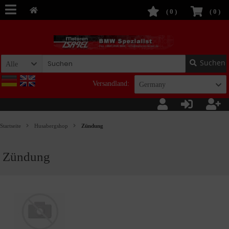
(
0
)
(
0
)
Suchen
Alle
Versandland:
Germany
Startseite
Husabergshop
Zündung
Zündung