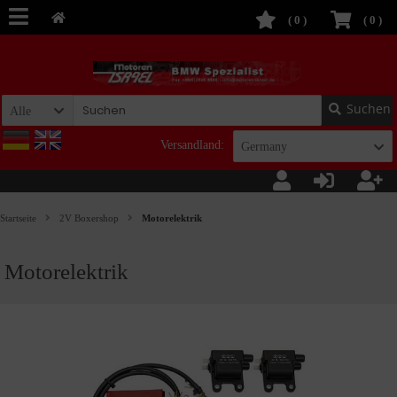
(
0
)
(
0
)
Suchen
Alle
Versandland:
Germany
Startseite
2V Boxershop
Motorelektrik
Motorelektrik