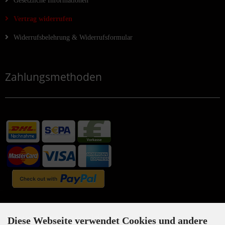
Gesetzliche Informationen
Vertrag widerrufen
Widerrufsbelehrung & Widerrufsformular
Zahlungsmethoden
Newsletter-Anmeldung
Diese Webseite verwendet Cookies und andere