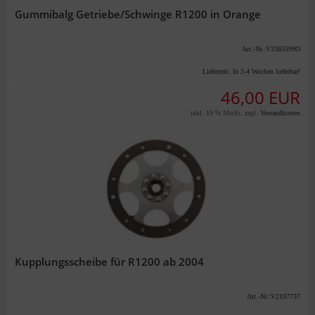
Gummibalg Getriebe/Schwinge R1200 in Orange
Art.-Nr.:V3385599O
Lieferzeit:
In 3-4 Wochen lieferbar!
46,00 EUR
inkl. 19 % MwSt. zzgl.
Versandkosten
Kupplungsscheibe für R1200 ab 2004
Art.-Nr.:V2197737