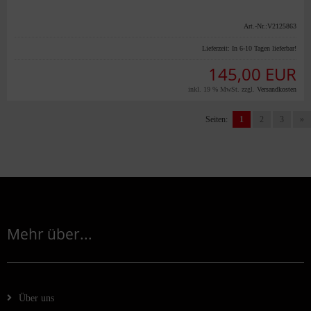
Art.-Nr.:V2125863
Lieferzeit:
In 6-10 Tagen lieferbar!
145,00 EUR
inkl. 19 % MwSt. zzgl.
Versandkosten
Seiten:
1
2
3
»
Mehr über...
Über uns