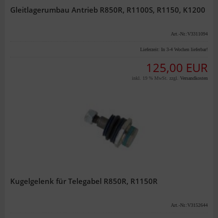
Gleitlagerumbau Antrieb R850R, R1100S, R1150, K1200
Art.-Nr.:V3311094
Lieferzeit:
In 3-4 Wochen lieferbar!
125,00 EUR
inkl. 19 % MwSt. zzgl.
Versandkosten
Kugelgelenk für Telegabel R850R, R1150R
Art.-Nr.:V3152644