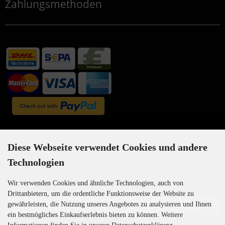
Zahlungsmethoden
Newsletter-Anmeldung
Diese Webseite verwendet Cookies und andere
Technologien
Wir verwenden Cookies und ähnliche Technologien, auch von
E-Mail-Adresse:
Drittanbietern, um die ordentliche Funktionsweise der Website zu
gewährleisten, die Nutzung unseres Angebotes zu analysieren und Ihnen
ein bestmögliches Einkaufserlebnis bieten zu können. Weitere