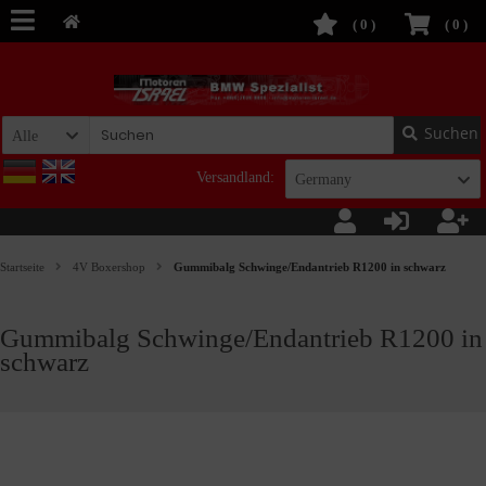
(
0
)
(
0
)
Suchen
Alle
Versandland:
Germany
Startseite
4V Boxershop
Gummibalg Schwinge/Endantrieb R1200 in schwarz
Gummibalg Schwinge/Endantrieb R1200 in
schwarz