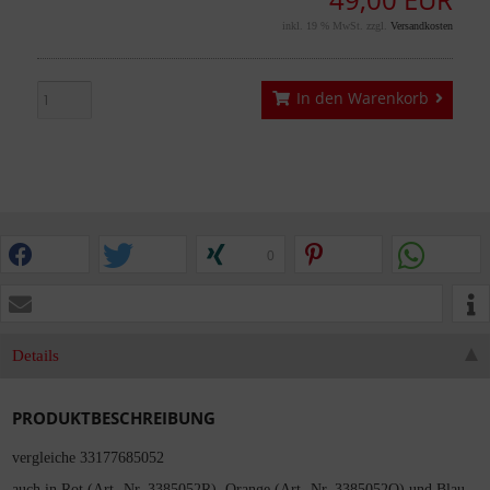
49,00 EUR
inkl. 19 % MwSt. zzgl.
Versandkosten
In den Warenkorb
0
Details
PRODUKTBESCHREIBUNG
vergleiche 33177685052
auch in Rot (Art.-Nr. 3385052R), Orange (Art.-Nr. 3385052O) und Blau