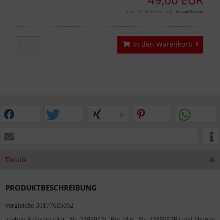
49,00 EUR
inkl. 19 % MwSt. zzgl.
Versandkosten
In den Warenkorb
0
Details
PRODUKTBESCHREIBUNG
vergleiche 33177685052
auch in Schwarz (Art.-Nr. 3385052), Rot (Art.-Nr. 3385052R) und Orange