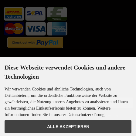
Newsletter-Anmeldung
Diese Webseite verwendet Cookies und andere
Technologien
Wir verwenden Cookies und ähnliche Technologien, auch von
E-Mail-Adresse:
Drittanbietern, um die ordentliche Funktionsweise der Website zu
gewährleisten, die Nutzung unseres Angebotes zu analysieren und Ihnen
ein bestmögliches Einkaufserlebnis bieten zu können. Weitere
Informationen finden Sie in unserer Datenschutzerklärung.
Der Newsletter kann jederzeit hier oder in Ihrem Kundenkonto abbestellt werden.
ALLE AKZEPTIEREN