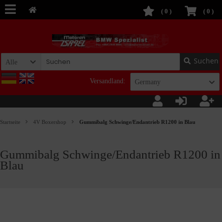
(
0
)
(
0
)
Suchen
Alle
Versandland:
Germany
Startseite
4V Boxershop
Gummibalg Schwinge/Endantrieb R1200 in Blau
Gummibalg Schwinge/Endantrieb R1200 in
Blau