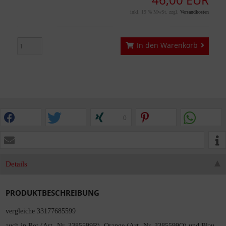
46,00 EUR
inkl. 19 % MwSt. zzgl.
Versandkosten
In den Warenkorb
0
Details
PRODUKTBESCHREIBUNG
vergleiche 33177685599
auch in Rot (Art.-Nr. 3385599R), Orange (Art.-Nr. 3385599O) und Blau