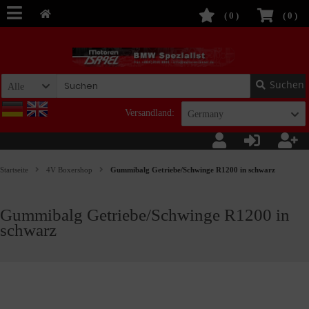
(
0
)
(
0
)
Suchen
Alle
Versandland:
Germany
Startseite
4V Boxershop
Gummibalg Getriebe/Schwinge R1200 in schwarz
Gummibalg Getriebe/Schwinge R1200 in
schwarz