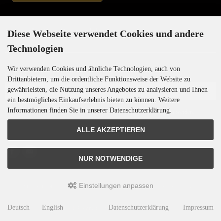
Newsletter-Anmeldung
Diese Webseite verwendet Cookies und andere
Technologien
Wir verwenden Cookies und ähnliche Technologien, auch von
E-Mail-Adresse:
Drittanbietern, um die ordentliche Funktionsweise der Website zu
gewährleisten, die Nutzung unseres Angebotes zu analysieren und Ihnen
ein bestmögliches Einkaufserlebnis bieten zu können. Weitere
Informationen finden Sie in unserer Datenschutzerklärung.
Der Newsletter kann jederzeit hier oder in Ihrem Kundenkonto abbestellt werden.
ALLE AKZEPTIEREN
NUR NOTWENDIGE
Einstellungen anpassen
Motoren-Israel © 2026 | Template © 2009-2026 by
mod
ified eCommerce Shopsoftware
Deutsch
English
Datenschutzerklärung
Impressum
mod
ified eCommerce Shopsoftware © 2009-2026