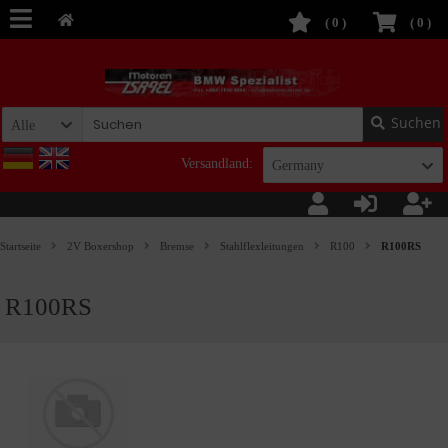
(
0
)
(
0
)
Suchen
Alle
Versandland:
Germany
Startseite
2V Boxershop
Bremse
Stahlflexleitungen
R100
R100RS
R100RS