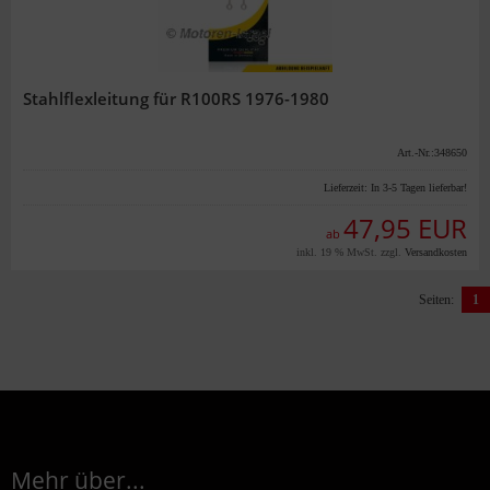
Stahlflexleitung für R100RS 1976-1980
Art.-Nr.:348650
Lieferzeit:
In 3-5 Tagen lieferbar!
47,95 EUR
ab
inkl. 19 % MwSt. zzgl.
Versandkosten
Seiten:
1
Mehr über...