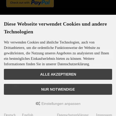
Newsletter-Anmeldung
Diese Webseite verwendet Cookies und andere
Technologien
Wir verwenden Cookies und ähnliche Technologien, auch von
E-Mail-Adresse:
Drittanbietern, um die ordentliche Funktionsweise der Website zu
gewährleisten, die Nutzung unseres Angebotes zu analysieren und Ihnen
ein bestmögliches Einkaufserlebnis bieten zu können. Weitere
Informationen finden Sie in unserer Datenschutzerklärung.
Der Newsletter kann jederzeit hier oder in Ihrem Kundenkonto abbestellt werden.
ALLE AKZEPTIEREN
NUR NOTWENDIGE
Einstellungen anpassen
Motoren-Israel © 2026 | Template © 2009-2026 by
mod
ified eCommerce Shopsoftware
Deutsch
English
Datenschutzerklärung
Impressum
mod
ified eCommerce Shopsoftware © 2009-2026