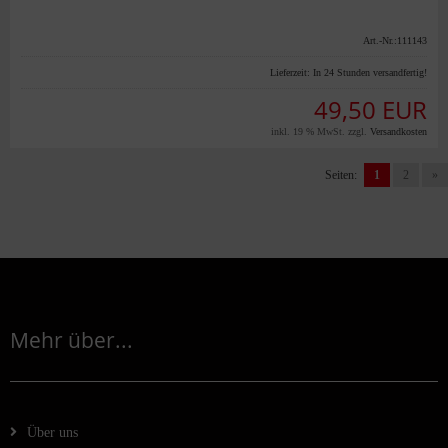
Art.-Nr.:111143
Lieferzeit:
In 24 Stunden versandfertig!
49,50 EUR
inkl. 19 % MwSt. zzgl.
Versandkosten
Seiten:
1
2
»
Mehr über...
Über uns