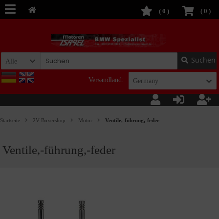
(
0
)
(
0
)
Suchen
Alle
Versandland:
Germany
Startseite
2V Boxershop
Motor
Ventile,-führung,-feder
Ventile,-führung,-feder