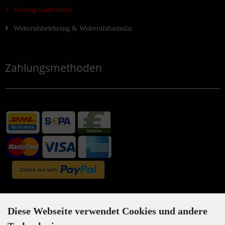
Vertrag widerrufen
Widerrufsbelehrung & Widerrufsformular
Zahlungsmethoden
Newsletter-Anmeldung
Diese Webseite verwendet Cookies und andere