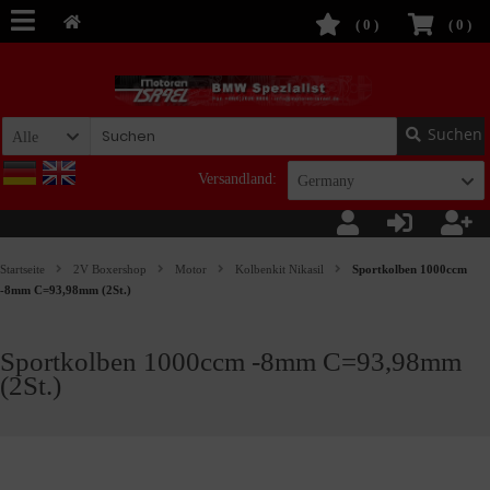
(
0
)
(
0
)
Suchen
Alle
Versandland:
Germany
Startseite
2V Boxershop
Motor
Kolbenkit Nikasil
Sportkolben 1000ccm
-8mm C=93,98mm (2St.)
Sportkolben 1000ccm -8mm C=93,98mm
(2St.)