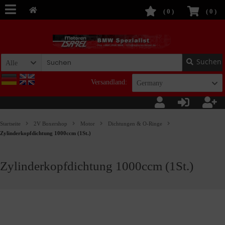
(
0
)
(
0
)
Suchen
Alle
Versandland:
Germany
Startseite
2V Boxershop
Motor
Dichtungen & O-Ringe
Zylinderkopfdichtung 1000ccm (1St.)
Zylinderkopfdichtung 1000ccm (1St.)