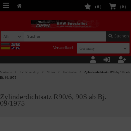
(
0
)
(
0
)
Suchen
Alle
Versandland:
Germany
Startseite
2V Boxershop
Motor
Dichtsätze
Zylinderdichtsatz R90/6, 90S ab
Bj. 09/1975
Zylinderdichtsatz R90/6, 90S ab Bj.
09/1975