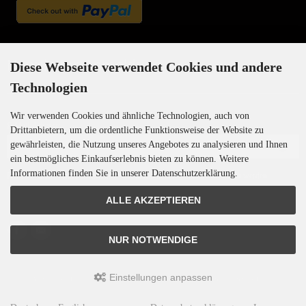
Newsletter-Anmeldung
Diese Webseite verwendet Cookies und andere
Technologien
Wir verwenden Cookies und ähnliche Technologien, auch von
E-Mail-Adresse:
Drittanbietern, um die ordentliche Funktionsweise der Website zu
gewährleisten, die Nutzung unseres Angebotes zu analysieren und Ihnen
ein bestmögliches Einkaufserlebnis bieten zu können. Weitere
Informationen finden Sie in unserer Datenschutzerklärung.
Der Newsletter kann jederzeit hier oder in Ihrem Kundenkonto abbestellt werden.
ALLE AKZEPTIEREN
NUR NOTWENDIGE
Einstellungen anpassen
Motoren-Israel © 2026 | Template © 2009-2026 by
mod
ified eCommerce Shopsoftware