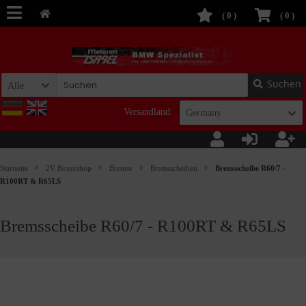
(
0
)
(
0
)
Suchen
Alle
Versandland:
Germany
Startseite
2V Boxershop
Bremse
Bremsscheiben
Bremsscheibe R60/7 -
R100RT & R65LS
Bremsscheibe R60/7 - R100RT & R65LS