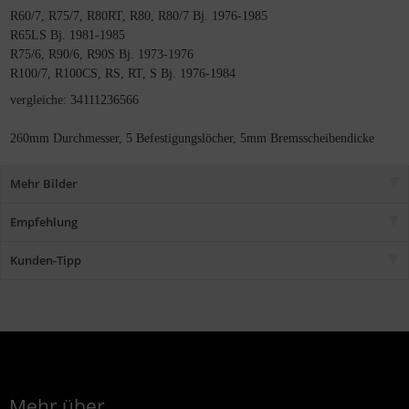
R60/7, R75/7, R80RT, R80, R80/7 Bj. 1976-1985
R65LS Bj. 1981-1985
R75/6, R90/6, R90S Bj. 1973-1976
R100/7, R100CS, RS, RT, S Bj. 1976-1984
vergleiche: 34111236566
260mm Durchmesser, 5 Befestigungslöcher, 5mm Bremsscheibendicke
Mehr Bilder
Empfehlung
Kunden-Tipp
Mehr über...