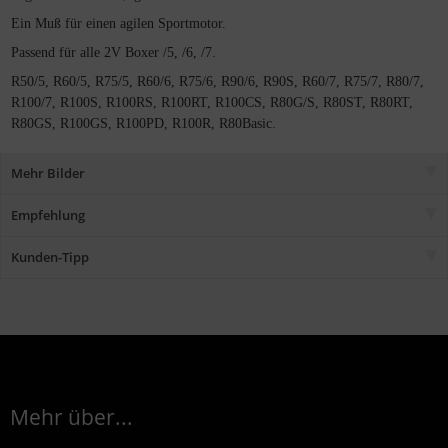
Ein Muß für einen agilen Sportmotor.
Passend für alle 2V Boxer /5, /6, /7.
R50/5, R60/5, R75/5, R60/6, R75/6, R90/6, R90S, R60/7, R75/7, R80/7,
R100/7, R100S, R100RS, R100RT, R100CS, R80G/S, R80ST, R80RT,
R80GS, R100GS, R100PD, R100R, R80Basic.
Mehr Bilder
Empfehlung
Kunden-Tipp
Mehr über...