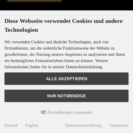
Newsletter-Anmeldung
Diese Webseite verwendet Cookies und andere
Technologien
Wir verwenden Cookies und ähnliche Technologien, auch von
E-Mail-Adresse:
Drittanbietern, um die ordentliche Funktionsweise der Website zu
gewährleisten, die Nutzung unseres Angebotes zu analysieren und Ihnen
ein bestmögliches Einkaufserlebnis bieten zu können. Weitere
Informationen finden Sie in unserer Datenschutzerklärung.
Der Newsletter kann jederzeit hier oder in Ihrem Kundenkonto abbestellt werden.
ALLE AKZEPTIEREN
NUR NOTWENDIGE
Einstellungen anpassen
Motoren-Israel © 2026 | Template © 2009-2026 by
mod
ified eCommerce Shopsoftware
Deutsch
English
Datenschutzerklärung
Impressum
mod
ified eCommerce Shopsoftware © 2009-2026