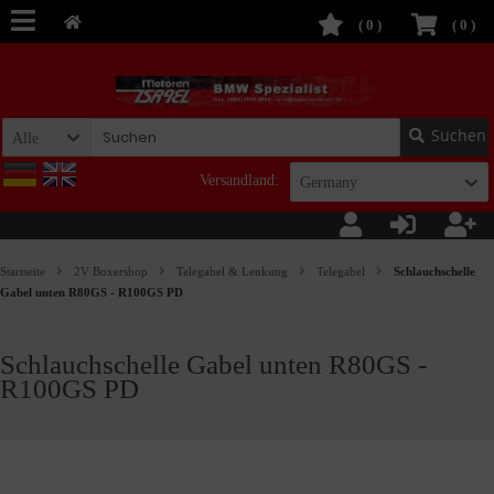
(
0
)
(
0
)
Suchen
Alle
Versandland:
Germany
Startseite
2V Boxershop
Telegabel & Lenkung
Telegabel
Schlauchschelle
Gabel unten R80GS - R100GS PD
Schlauchschelle Gabel unten R80GS -
R100GS PD