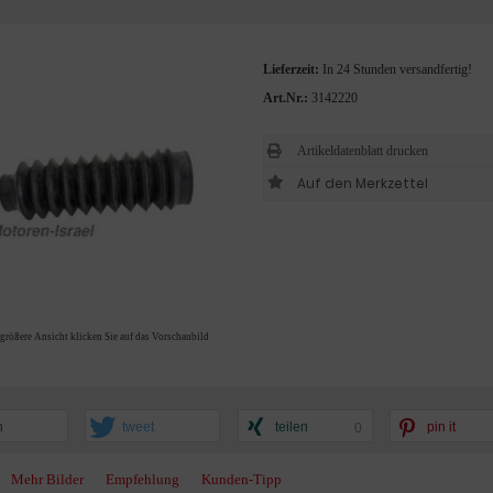
Lieferzeit:
In 24 Stunden versandfertig!
Art.Nr.:
3142220
Artikeldatenblatt drucken
 größere Ansicht klicken Sie auf das Vorschaubild
n
tweet
teilen
pin it
0
Mehr Bilder
Empfehlung
Kunden-Tipp