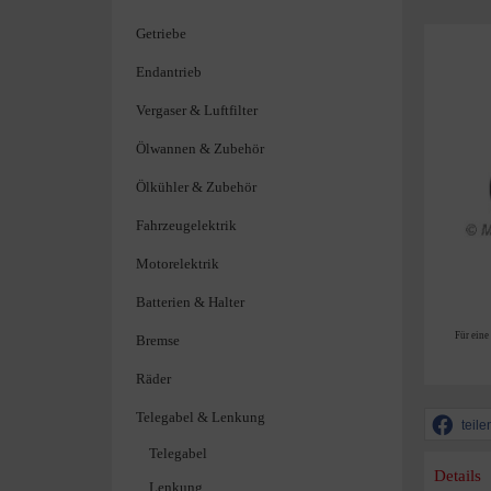
Getriebe
Endantrieb
Vergaser & Luftfilter
Ölwannen & Zubehör
Ölkühler & Zubehör
Fahrzeugelektrik
Motorelektrik
Batterien & Halter
Für eine
Bremse
Räder
Telegabel & Lenkung
teile
Telegabel
Details
Lenkung