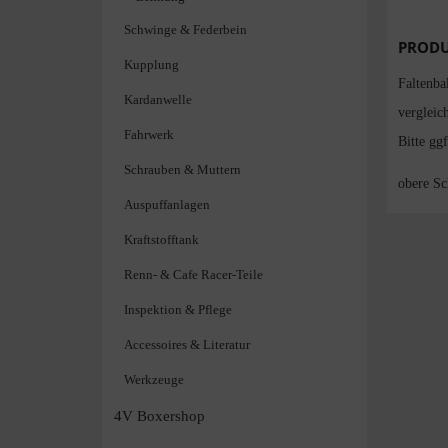
Schwinge & Federbein
PRODU
Kupplung
Faltenba
Kardanwelle
vergleic
Fahrwerk
Bitte gg
Schrauben & Muttern
obere Sc
Auspuffanlagen
Kraftstofftank
Renn- & Cafe Racer-Teile
Inspektion & Pflege
Accessoires & Literatur
Werkzeuge
4V Boxershop