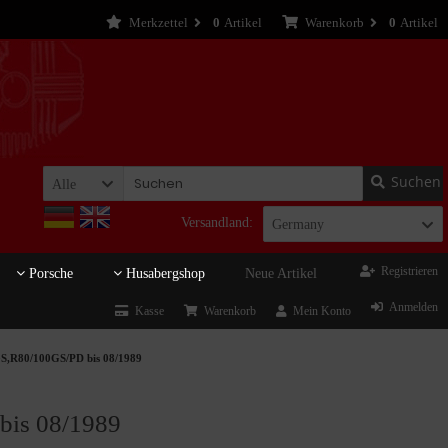
Merkzettel
0
Artikel
Warenkorb
0
Artikel
Suchen
Alle
Versandland:
Germany
Registrieren
Porsche
Husabergshop
Neue Artikel
Anmelden
Kasse
Warenkorb
Mein Konto
GS,R80/100GS/PD bis 08/1989
bis 08/1989