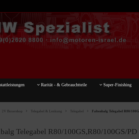
tattleistungen
Rarität - & Gebrauchtteile
Super-Finishing
2V Boxershop
Telegabel & Lenkung
Telegabel
Faltenbalg Telegabel R80/100
nbalg Telegabel R80/100GS,R80/100GS/PD 