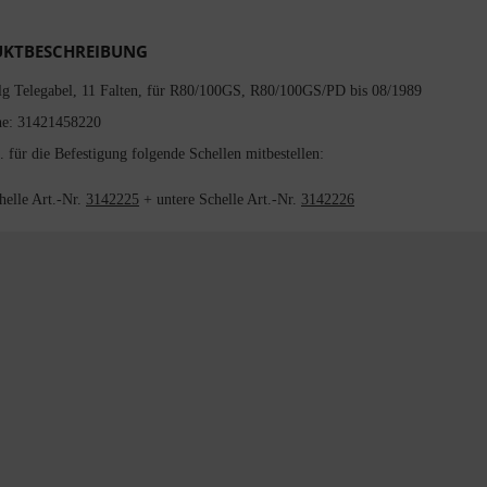
KTBESCHREIBUNG
lg Telegabel, 11 Falten, für R80/100GS, R80/100GS/PD bis 08/1989
he: 31421458220
f. für die Befestigung folgende Schellen mitbestellen:
helle Art.-Nr.
3142225
+ untere Schelle Art.-Nr.
3142226