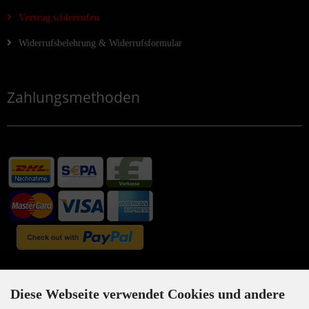
Vertrag widerrufen
Widerrufsbelehrung & Widerrufsformular
Zahlungsmethoden
Newsletter-Anmeldung
Diese Webseite verwendet Cookies und andere