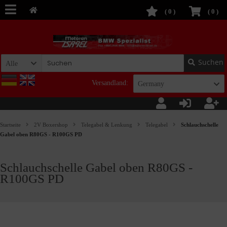
(
0
)
(
0
)
Suchen
Alle
Versandland:
Germany
Startseite
2V Boxershop
Telegabel & Lenkung
Telegabel
Schlauchschelle
Gabel oben R80GS - R100GS PD
Schlauchschelle Gabel oben R80GS -
R100GS PD