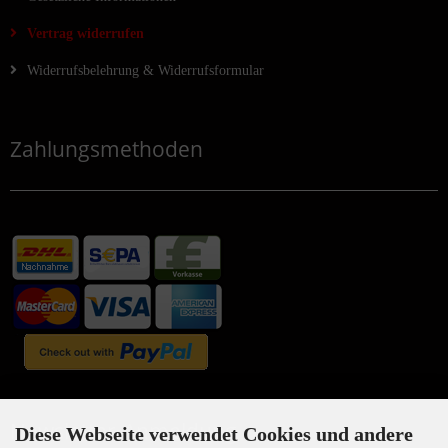
Vertrag widerrufen
Widerrufsbelehrung & Widerrufsformular
Zahlungsmethoden
Newsletter-Anmeldung
Diese Webseite verwendet Cookies und andere