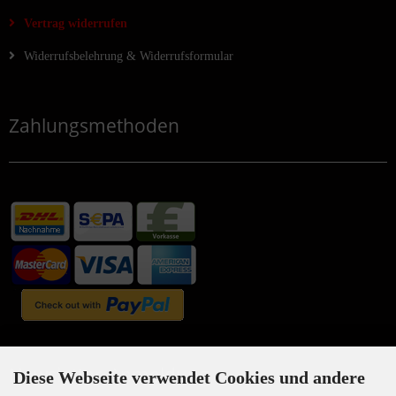
Vertrag widerrufen
Widerrufsbelehrung & Widerrufsformular
Zahlungsmethoden
Newsletter-Anmeldung
Diese Webseite verwendet Cookies und andere