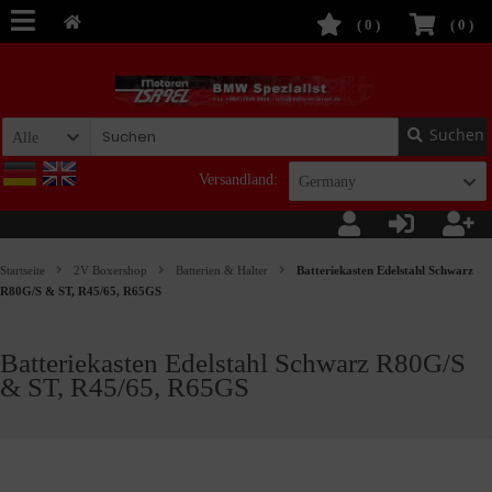
(
0
)
(
0
)
Suchen
Alle
Versandland:
Germany
Startseite
2V Boxershop
Batterien & Halter
Batteriekasten Edelstahl Schwarz
R80G/S & ST, R45/65, R65GS
Batteriekasten Edelstahl Schwarz R80G/S
& ST, R45/65, R65GS