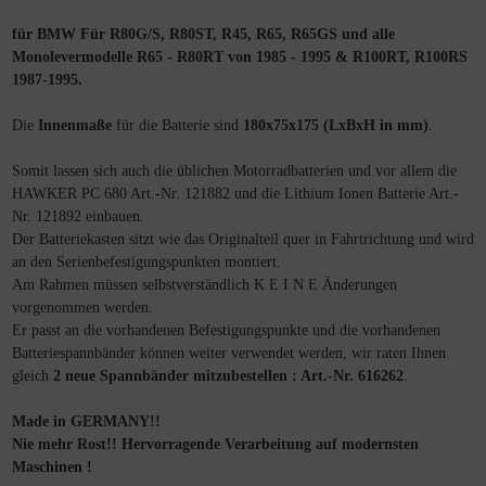
für BMW Für R80G/S, R80ST, R45, R65, R65GS und alle
Monolevermodelle R65 - R80RT von 1985 - 1995 & R100RT, R100RS
1987-1995.
Die
Innenmaße
für die Batterie sind
180x75x175 (LxBxH in mm)
.
Somit lassen sich auch die üblichen Motorradbatterien und vor allem die
HAWKER PC 680 Art.-Nr. 121882 und die Lithium Ionen Batterie Art.-
Nr. 121892 einbauen.
Der Batteriekasten sitzt wie das Originalteil quer in Fahrtrichtung und wird
an den Serienbefestigungspunkten montiert.
Am Rahmen müssen selbstverständlich K E I N E Änderungen
vorgenommen werden.
Er passt an die vorhandenen Befestigungspunkte und die vorhandenen
Batteriespannbänder können weiter verwendet werden, wir raten Ihnen
gleich
2 neue Spannbänder mitzubestellen : Art.-Nr. 616262
.
Made in GERMANY!!
Nie mehr Rost!! Hervorragende Verarbeitung auf modernsten
Maschinen !