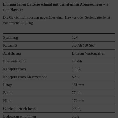
Lithium Ionen Batterie schmal mit den gleichen Abmessungen wie
eine Hawker.
Die Gewichtseinsparung gegenüber einer Hawker oder Serienbatterie ist
mindestens 5-5,5 kg.
Spannung
12V
Kapazität
3.5 Ah (10 Std)
Ausführung
Lithium Wartungsfrei
Energieleistung
42 Wh
Kälteprüfstrom
215 A
Kälteprüfstrom Messmethode
SAE
Länge
181 mm
Breite
77 mm
Höhe
170 mm
Gewicht betriebsbereit
0,8 kg
Ladestrom empfohlen
3,5A