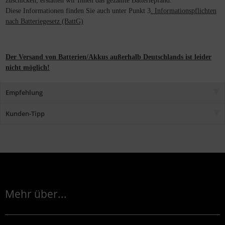
zuschicken, erstatten wir Ihnen das gezahlte Batteriepfand.
Diese Informationen finden Sie auch unter Punkt 3
. Informationspflichten
nach Batteriegesetz (BattG)
Der Versand von Batterien/Akkus außerhalb Deutschlands ist leider
nicht möglich!
Empfehlung
Kunden-Tipp
Mehr über...