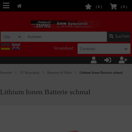
(
0
)
(
0
)
Suchen
Alle
Versandland:
Germany
Startseite
2V Boxershop
Batterien & Halter
Lithium Ionen Batterie schmal
Lithium Ionen Batterie schmal