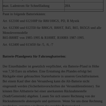
max. Ladestrom für Schnellladung
28A
Passt in folgende Batteriekästen:
Art. 612100 und 612100P für R80/100GS, PD, R Mystik
Art. 612300 und 612350 für R80G/S, R80ST, R45, R65, R65GS und alle
Monolevermodelle
R65-R80RT von 1985-1995 & R100RT, R100RS 1987-1995.
Art. 612400 und 613450 für /5, /6, /7
Batterie-Pfandgesetz für Fahrzeugbatterien:
Der Einzelhändler ist gesetzlich verpflichtet, ein Batterie-Pfand in Höhe
von 7,50 Euro zu erheben. Eine Erstattung des Pfandes erfolgt bei
Rückgabe einer gebrauchten Starterbatterie in unseren Geschäftsräumen.
Bei einem Kauf über den Versandweg kann die Alt-Batterie nicht
eingesandt werden (Sicherheitsvorschriften der Versanddienstleister). Sie
können Ihre Altbatterie bei einer anerkannten Rücknahmestelle
(Stadt/Gemeinde) abgeben. Lassen Sie sich unsere Rechnung von der
Rücknahmestelle abstempeln und quittieren. Wenn Sie uns diese Rechnung