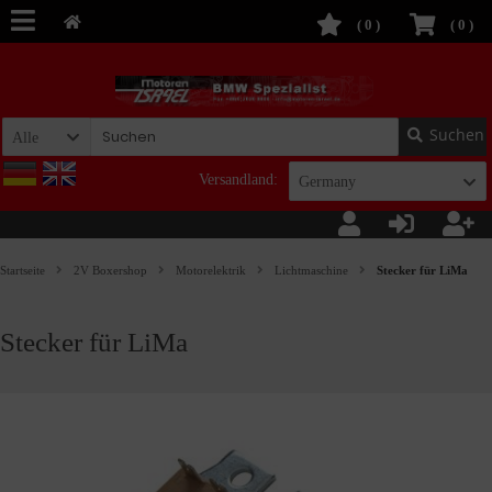
(
0
)
(
0
)
Suchen
Alle
Versandland:
Germany
Startseite
2V Boxershop
Motorelektrik
Lichtmaschine
Stecker für LiMa
Stecker für LiMa