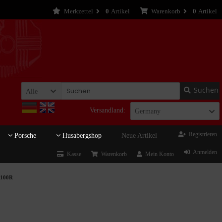
Merkzettel
0
Artikel
Warenkorb
0
Artikel
Suchen
Alle
Versandland:
Germany
Registrieren
Porsche
Husabergshop
Neue Artikel
Anmelden
Kasse
Warenkorb
Mein Konto
R100R