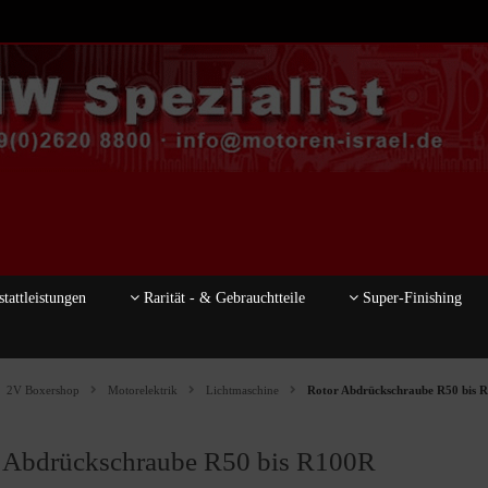
tattleistungen
Rarität - & Gebrauchtteile
Super-Finishing
2V Boxershop
Motorelektrik
Lichtmaschine
Rotor Abdrückschraube R50 bis 
 Abdrückschraube R50 bis R100R