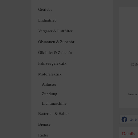
Getriebe
Endantrieb
Vergaser & Luftfilter
Ölwannen & Zubehör
Ölkühler & Zubehör
Fahrzeugelektrik
Motorelektrik
Anlasser
Zündung
Für eine
Lichtmaschine
Batterien & Halter
teile
Bremse
Details
Räder