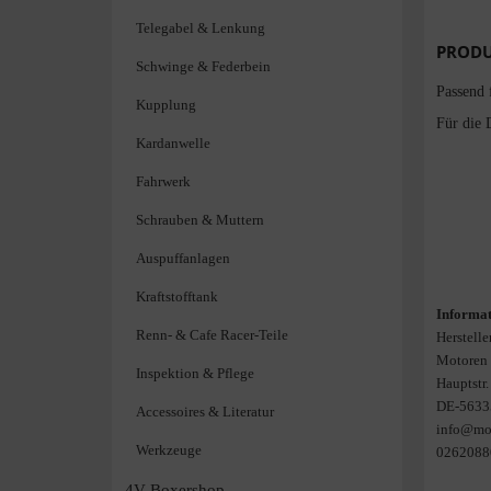
Telegabel & Lenkung
PRODU
Schwinge & Federbein
Passend 
Kupplung
Für die 
Kardanwelle
Fahrwerk
Schrauben & Muttern
Auspuffanlagen
Kraftstofftank
Informat
Renn- & Cafe Racer-Teile
Herstelle
Motoren 
Inspektion & Pflege
Hauptstr.
DE-5633
Accessoires & Literatur
info@mot
Werkzeuge
0262088
4V Boxershop