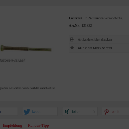
Lieferzeit:
In 24 Stunden versandfertig!
Art.Nr.:
121832
Artikeldatenblatt drucken
 größere Ansicht klicken Sie auf das Vorschaubild
n
tweet
teilen
pin it
0
Empfehlung
Kunden-Tipp