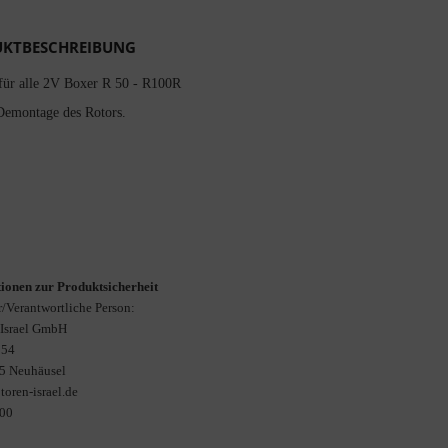
KTBESCHREIBUNG
für alle 2V Boxer R 50 - R100R
Demontage des Rotors.
ionen zur Produktsicherheit
r/Verantwortliche Person:
Israel GmbH
 54
5 Neuhäusel
oren-israel.de
00