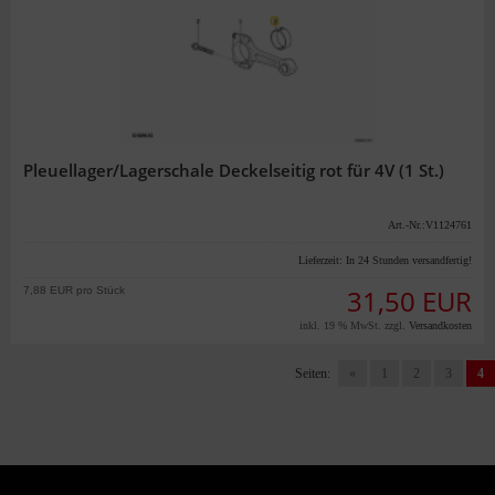
Pleuellager/Lagerschale Deckelseitig rot für 4V (1 St.)
Art.-Nr.:V1124761
Lieferzeit:
In 24 Stunden versandfertig!
7,88 EUR pro Stück
31,50 EUR
inkl. 19 % MwSt. zzgl.
Versandkosten
Seiten:
«
1
2
3
4