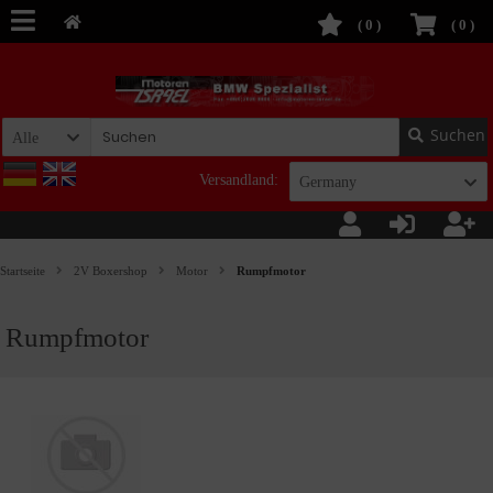
(
0
)
(
0
)
Suchen
Alle
Versandland:
Germany
Startseite
2V Boxershop
Motor
Rumpfmotor
Rumpfmotor