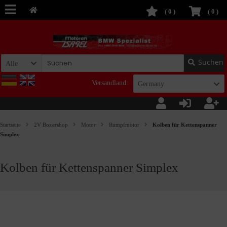
(
0
)
(
0
)
Suchen
Alle
Versandland:
Germany
Startseite
2V Boxershop
Motor
Rumpfmotor
Kolben für Kettenspanner
Simplex
Kolben für Kettenspanner Simplex