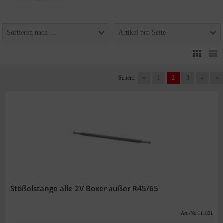
Sortieren nach ...
Artikel pro Seite
Seiten:
«
1
2
3
4
»
Stößelstange alle 2V Boxer außer R45/65
Art.-Nr.:111851