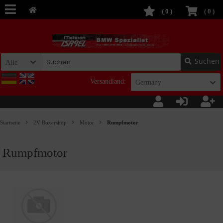
(
0
)
(
0
)
Suchen
Alle
Versandland:
Germany
Startseite
2V Boxershop
Motor
Rumpfmotor
Rumpfmotor