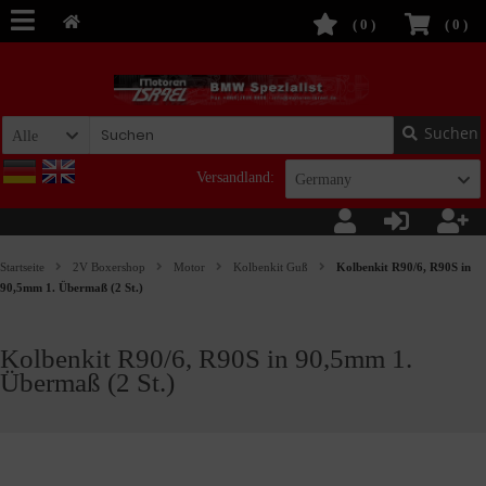
(
0
)
(
0
)
Suchen
Alle
Versandland:
Germany
Startseite
2V Boxershop
Motor
Kolbenkit Guß
Kolbenkit R90/6, R90S in
90,5mm 1. Übermaß (2 St.)
Kolbenkit R90/6, R90S in 90,5mm 1.
Übermaß (2 St.)