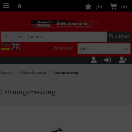
(
0
)
(
0
)
Suchen
Alle
Versandland:
Germany
Startseite
Werkstattleistungen
Leistungsmessung
Leistungsmessung