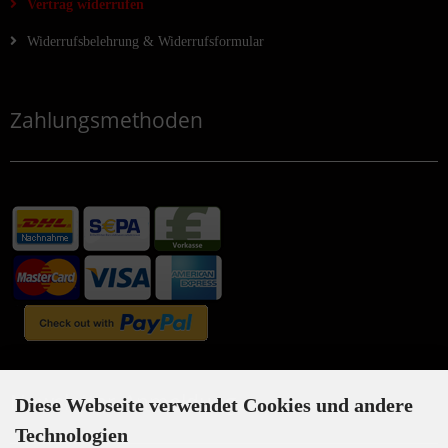
Vertrag widerrufen
Widerrufsbelehrung & Widerrufsformular
Zahlungsmethoden
Newsletter-Anmeldung
Diese Webseite verwendet Cookies und andere
Technologien