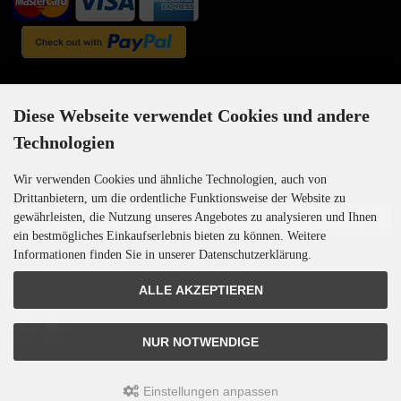
Newsletter-Anmeldung
Diese Webseite verwendet Cookies und andere
Technologien
Wir verwenden Cookies und ähnliche Technologien, auch von
E-Mail-Adresse:
Drittanbietern, um die ordentliche Funktionsweise der Website zu
gewährleisten, die Nutzung unseres Angebotes zu analysieren und Ihnen
ein bestmögliches Einkaufserlebnis bieten zu können. Weitere
Informationen finden Sie in unserer Datenschutzerklärung.
Der Newsletter kann jederzeit hier oder in Ihrem Kundenkonto abbestellt werden.
ALLE AKZEPTIEREN
NUR NOTWENDIGE
Einstellungen anpassen
Motoren-Israel © 2026 | Template © 2009-2026 by
mod
ified eCommerce Shopsoftware