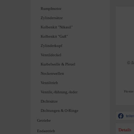
Rumpfmotor
Zylindersätze
Kolbenkit "Nikasil"
Kolbenkit "Guß"
Zylinderkopf
Ventildeckel
Kurbelwelle & Pleuel
Nockenwellen
Ventiltrieb
Ventile,-führung,-feder
Für eine
Dichtsätze
Dichtungen & O-Ringe
teile
Getriebe
Details
Endantrieb