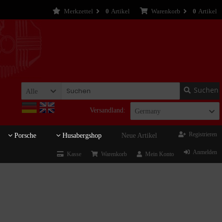
Merkzettel
0
Artikel
Warenkorb
0
Artikel
Suchen
Alle
Versandland:
Germany
Registrieren
Porsche
Husabergshop
Neue Artikel
Anmelden
Kasse
Warenkorb
Mein Konto