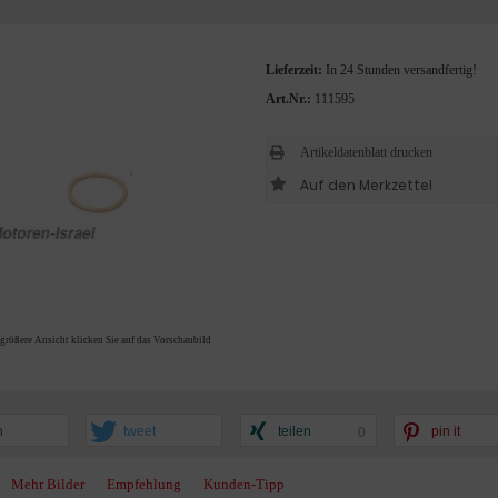
Lieferzeit:
In 24 Stunden versandfertig!
Art.Nr.:
111595
Artikeldatenblatt drucken
 größere Ansicht klicken Sie auf das Vorschaubild
n
tweet
teilen
pin it
0
Mehr Bilder
Empfehlung
Kunden-Tipp