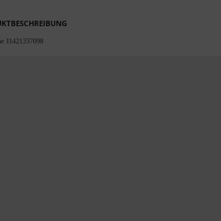
KTBESCHREIBUNG
che 11421337098