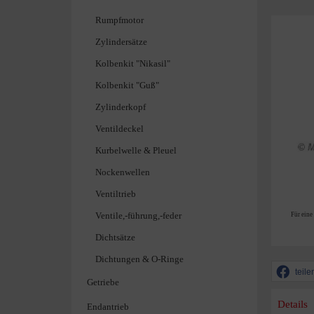
Rumpfmotor
Zylindersätze
Kolbenkit "Nikasil"
Kolbenkit "Guß"
Zylinderkopf
Ventildeckel
Kurbelwelle & Pleuel
Nockenwellen
Ventiltrieb
Ventile,-führung,-feder
Für eine
Dichtsätze
Dichtungen & O-Ringe
teile
Getriebe
Details
Endantrieb