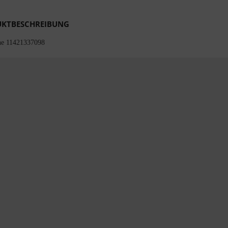
KTBESCHREIBUNG
che 11421337098