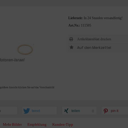
Lieferzeit:
In 24 Stunden versandfertig!
Art.Nr.:
111595
Artikeldatenblatt drucken
 größere Ansicht klicken Sie auf das Vorschaubild
n
tweet
teilen
pin it
0
Mehr Bilder
Empfehlung
Kunden-Tipp