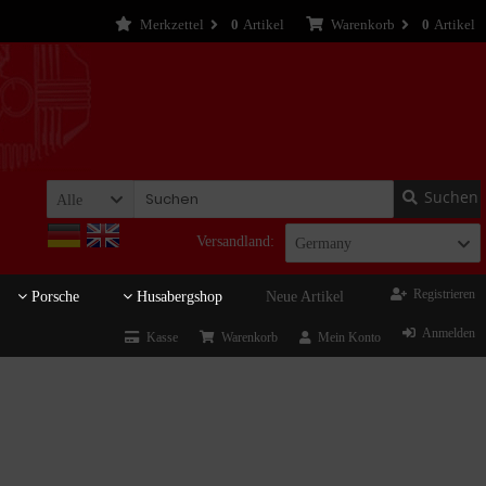
Merkzettel
0
Artikel
Warenkorb
0
Artikel
Suchen
Alle
Versandland:
Germany
Registrieren
Porsche
Husabergshop
Neue Artikel
Anmelden
Kasse
Warenkorb
Mein Konto