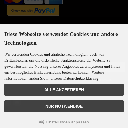
Newsletter-Anmeldung
Diese Webseite verwendet Cookies und andere
Technologien
Wir verwenden Cookies und ähnliche Technologien, auch von
E-Mail-Adresse:
Drittanbietern, um die ordentliche Funktionsweise der Website zu
gewährleisten, die Nutzung unseres Angebotes zu analysieren und Ihnen
ein bestmögliches Einkaufserlebnis bieten zu können. Weitere
Informationen finden Sie in unserer Datenschutzerklärung.
Der Newsletter kann jederzeit hier oder in Ihrem Kundenkonto abbestellt werden.
ALLE AKZEPTIEREN
NUR NOTWENDIGE
Einstellungen anpassen
Motoren-Israel © 2026 | Template © 2009-2026 by
mod
ified eCommerce Shopsoftware