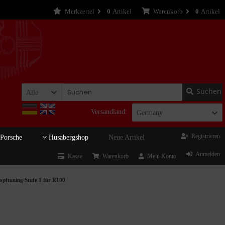
Merkzettel
0
Artikel
Warenkorb
0
Artikel
Suchen
Alle
Versandland:
Germany
Registrieren
Porsche
Husabergshop
Neue Artikel
Anmelden
Kasse
Warenkorb
Mein Konto
opftuning Stufe 1 für R100