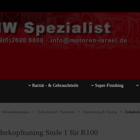
Rarität - & Gebrauchtteile
Super-Finishing
Werkstattleistungen
Zylinderkopf / Ventiltrieb
Optimierung & Tuning
Zylinderk
derkopftuning Stufe 1 für R100