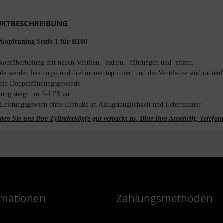
KTBESCHREIBUNG
rkopftuning Stufe 1 für R100
kopfüberholung mit neuen Ventilen, -federn, -führungen und -sitzen.
le werden leistungs- und drehmomentoptimiert und die Ventilsitze sind radienf
 ein Doppelzündungsgewinde.
tung steigt um 3-4 PS an.
Leistungsgewinn ohne Einbuße an Alltagstauglichkeit und Lebensdauer.
nden Sie uns Ihre Zylinderköpfe gut verpackt zu. Bitte Ihre Anschrift, Tele
rmationen
Zahlungsmethoden