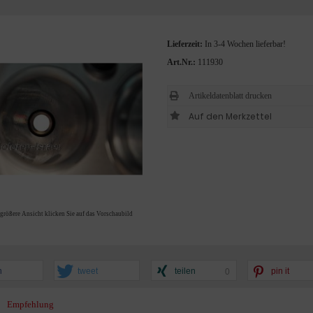
Lieferzeit:
In 3-4 Wochen lieferbar!
Art.Nr.:
111930
Artikeldatenblatt drucken
 größere Ansicht klicken Sie auf das Vorschaubild
n
tweet
teilen
pin it
0
Empfehlung