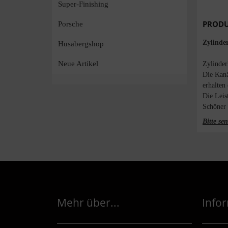
Super-Finishing
PRODU
Porsche
Zylinde
Husabergshop
Neue Artikel
Zylinder
Die Kanä
erhalten
Die Leis
Schöner 
Bitte se
Mehr über...
Info