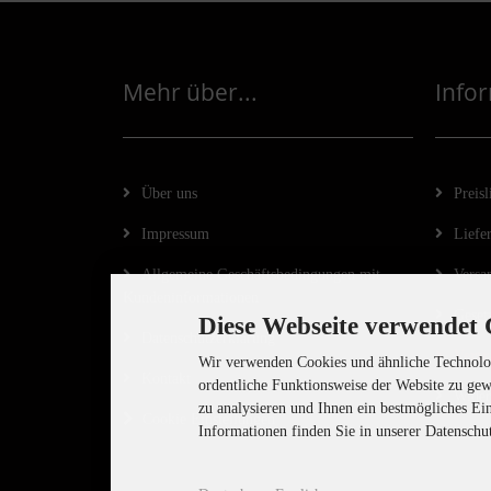
Mehr über...
Info
Über uns
Preisl
Impressum
Liefer
Allgemeine Geschäftsbedingungen mit
Versa
Kundeninformationen
Geset
Diese Webseite verwendet 
Datenschutzerklärung
Vertr
Wir verwenden Cookies und ähnliche Technolog
Kontakt
ordentliche Funktionsweise der Website zu gew
Wider
zu analysieren und Ihnen ein bestmögliches Ei
Cookie Einstellungen
Informationen finden Sie in unserer Datenschu