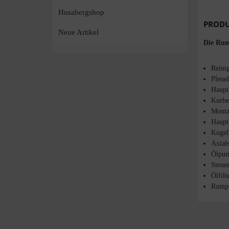
Husabergshop
PRODU
Neue Artikel
Die Rum
Reinig
Pleue
Haupt
Kurbe
Monta
Haupt
Kugel
Axial
Ölpum
Steue
Ölfilt
Rumpf