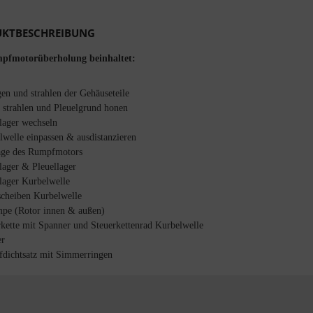
KTBESCHREIBUNG
pfmotorüberholung beinhaltet:
en und strahlen der Gehäuseteile
l strahlen und Pleuelgrund honen
lager wechseln
lwelle einpassen & ausdistanzieren
ge des Rumpfmotors
lager & Pleuellager
lager Kurbelwelle
scheiben Kurbelwelle
pe (Rotor innen & außen)
rkette mit Spanner und Steuerkettenrad Kurbelwelle
er
dichtsatz mit Simmerringen