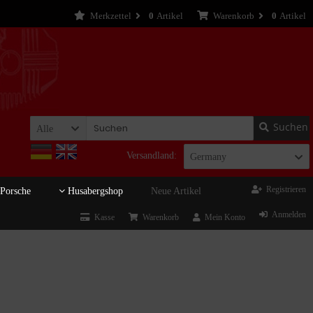
Merkzettel
0
Artikel
Warenkorb
0
Artikel
Suchen
Alle
Versandland:
Germany
Registrieren
Porsche
Husabergshop
Neue Artikel
Anmelden
Kasse
Warenkorb
Mein Konto