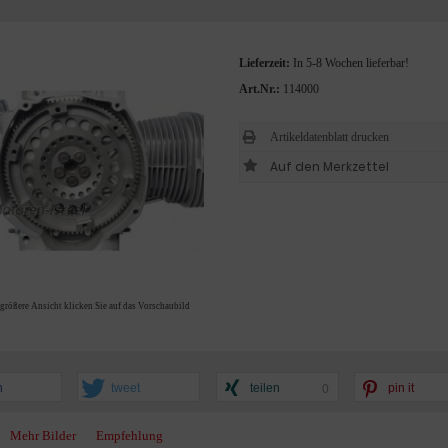
Lieferzeit:
In 5-8 Wochen lieferbar!
Art.Nr.:
114000
Artikeldatenblatt drucken
 größere Ansicht klicken Sie auf das Vorschaubild
n
tweet
teilen
pin it
0
Mehr Bilder
Empfehlung