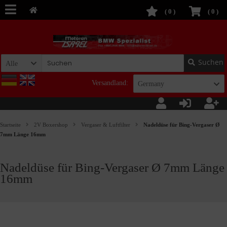
(
0
)
(
0
)
Suchen
Alle
Versandland:
Germany
Startseite
2V Boxershop
Vergaser & Luftfilter
Nadeldüse für Bing-Vergaser Ø
7mm Länge 16mm
Nadeldüse für Bing-Vergaser Ø 7mm Länge
16mm