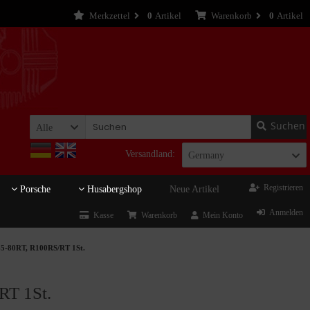
Merkzettel
0
Artikel
Warenkorb
0
Artikel
Suchen
Alle
Versandland:
Germany
Registrieren
Porsche
Husabergshop
Neue Artikel
Anmelden
Kasse
Warenkorb
Mein Konto
65-80RT, R100RS/RT 1St.
RT 1St.