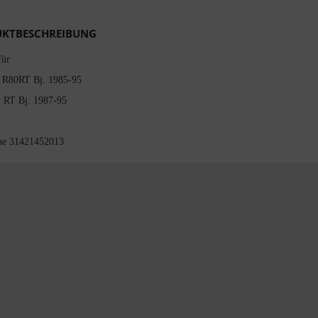
KTBESCHREIBUNG
für
, R80RT Bj. 1985-95
 RT Bj. 1987-95
che 31421452013