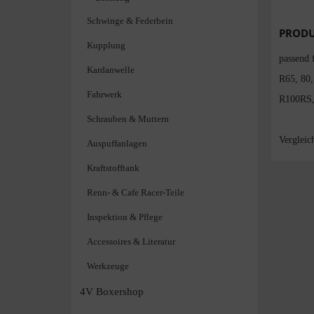
Schwinge & Federbein
PRODU
Kupplung
passend 
Kardanwelle
R65, 80
Fahrwerk
R100RS,
Schrauben & Muttern
Verglei
Auspuffanlagen
Kraftstofftank
Renn- & Cafe Racer-Teile
Inspektion & Pflege
Accessoires & Literatur
Werkzeuge
4V Boxershop