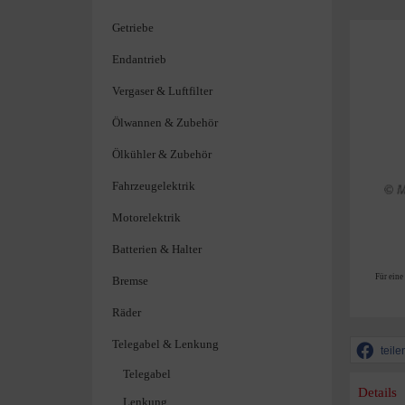
Getriebe
Endantrieb
Vergaser & Luftfilter
Ölwannen & Zubehör
Ölkühler & Zubehör
Fahrzeugelektrik
Motorelektrik
Batterien & Halter
Für eine
Bremse
Räder
Telegabel & Lenkung
teile
Telegabel
Details
Lenkung