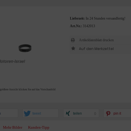
Lieferzeit:
In 24 Stunden versandfertig!
Art.Nr.:
3142013
Artikeldatenblatt drucken
 größere Ansicht klicken Sie auf das Vorschaubild
n
tweet
teilen
pin it
0
Mehr Bilder
Kunden-Tipp