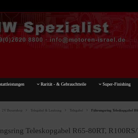
tattleistungen
Rarität - & Gebrauchtteile
Super-Finishing
2V Boxershop
Telegabel & Lenkung
Telegabel
Führungsring Teleskopgabel R
ngsring Teleskopgabel R65-80RT, R100RS/