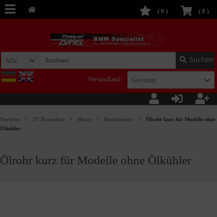
(
0
)
(
0
)
Suchen
Alle
Versandland:
Germany
Startseite
2V Boxershop
Motor
Rumpfmotor
Ölrohr kurz für Modelle ohne
Ölkühler
Ölrohr kurz für Modelle ohne Ölkühler