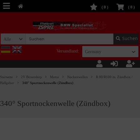
(
0
)
(
0
)
Suchen
Alle
Versandland:
Germany
Startseite
2V Boxershop
Motor
Nockenwellen
R 80/R100 m. Zündbox /
Hallgeber
340° Sportnockenwelle (Zündbox)
340° Sportnockenwelle (Zündbox)