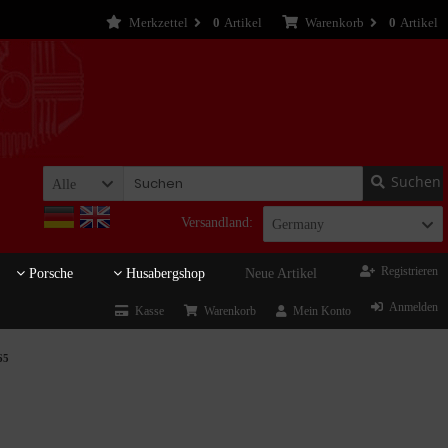
Merkzettel
0
Artikel
Warenkorb
0
Artikel
Suchen
Alle
Versandland:
Germany
Registrieren
Porsche
Husabergshop
Neue Artikel
Anmelden
Kasse
Warenkorb
Mein Konto
65