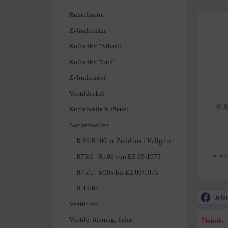
Rumpfmotor
Zylindersätze
Kolbenkit "Nikasil"
Kolbenkit "Guß"
Zylinderkopf
Ventildeckel
Kurbelwelle & Pleuel
Nockenwellen
R 80/R100 m. Zündbox / Hallgeber
R75/6 - R100 von EZ 09/1975
Für eine
R75/5 - R90S bis EZ 09/1975
R 45/65
teile
Ventiltrieb
Ventile,-führung,-feder
Details