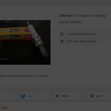
Lieferzeit:
In 24 Stunden versandfertig!
Art.Nr.:
H830002
Artikeldatenblatt drucken
 größere Ansicht klicken Sie auf das Vorschaubild
n
tweet
teilen
pin it
0
-Tipp