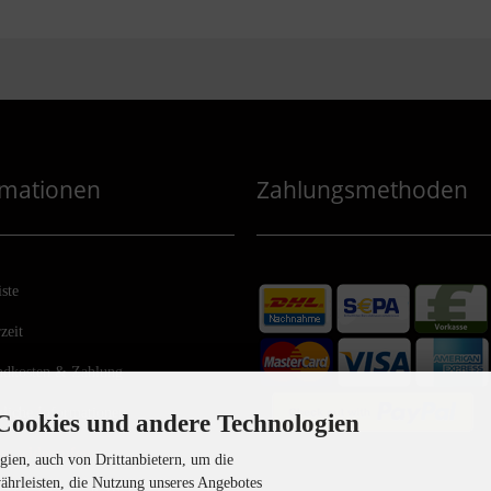
rmationen
Zahlungsmethoden
iste
zeit
ndkosten & Zahlung
zliche Informationen
Cookies und andere Technologien
ag widerrufen
ien, auch von Drittanbietern, um die
ährleisten, die Nutzung unseres Angebotes