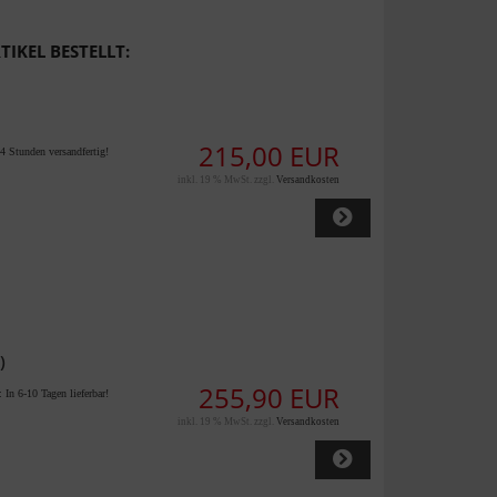
IKEL BESTELLT:
215,00 EUR
4 Stunden versandfertig!
inkl. 19 % MwSt. zzgl.
Versandkosten
)
255,90 EUR
t:
In 6-10 Tagen lieferbar!
inkl. 19 % MwSt. zzgl.
Versandkosten