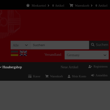
Merkzettel
0
Artikel
Warenkorb
0
Artikel
Suchen
Alle
Versandland:
Germany
Registrieren
Husabergshop
Neue Artikel
Anmelden
Kasse
Warenkorb
Mein Konto