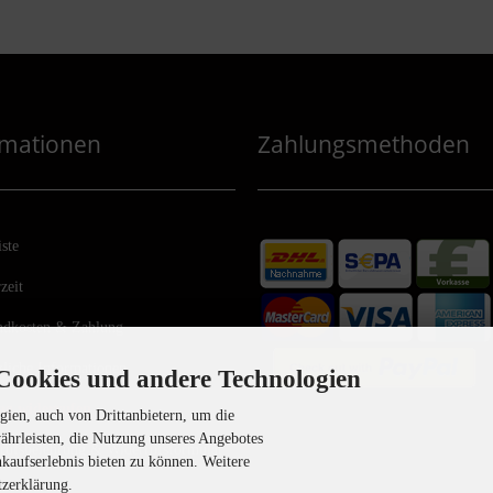
rmationen
Zahlungsmethoden
iste
zeit
ndkosten & Zahlung
zliche Informationen
Cookies und andere Technologien
ag widerrufen
ien, auch von Drittanbietern, um die
ährleisten, die Nutzung unseres Angebotes
rufsbelehrung & Widerrufsformular
nkaufserlebnis bieten zu können. Weitere
tzerklärung.