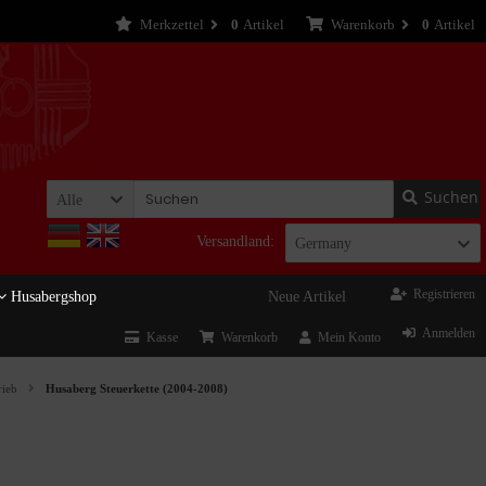
Merkzettel
0
Artikel
Warenkorb
0
Artikel
Suchen
Alle
Versandland:
Germany
Registrieren
Husabergshop
Neue Artikel
Anmelden
Kasse
Warenkorb
Mein Konto
rieb
Husaberg Steuerkette (2004-2008)