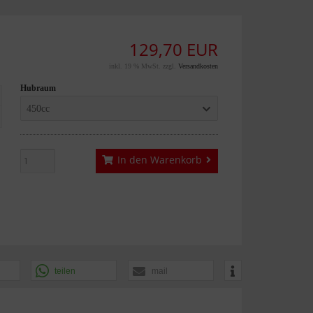
129,70 EUR
inkl. 19 % MwSt. zzgl.
Versandkosten
Hubraum
450cc
In den Warenkorb
teilen
mail