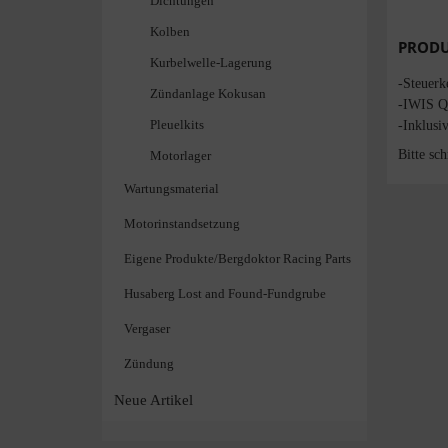
Dichtungen
Kolben
PRODU
Kurbelwelle-Lagerung
-Steuerk
Zündanlage Kokusan
-IWIS Qu
Pleuelkits
-Inklusi
Bitte sc
Motorlager
Wartungsmaterial
Motorinstandsetzung
Eigene Produkte/Bergdoktor Racing Parts
Husaberg Lost and Found-Fundgrube
Vergaser
Zündung
Neue Artikel