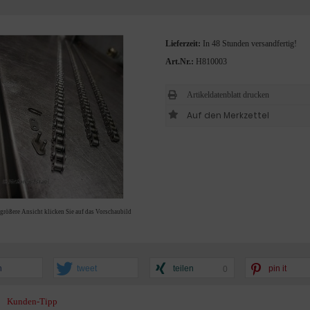
Lieferzeit:
In 48 Stunden versandfertig!
Art.Nr.:
H810003
Artikeldatenblatt drucken
 größere Ansicht klicken Sie auf das Vorschaubild
n
tweet
teilen
pin it
0
Kunden-Tipp