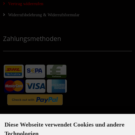
Vertrag widerrufen
Widerrufsbelehrung & Widerrufsformular
Zahlungsmethoden
Newsletter-Anmeldung
Diese Webseite verwendet Cookies und andere
Technologien