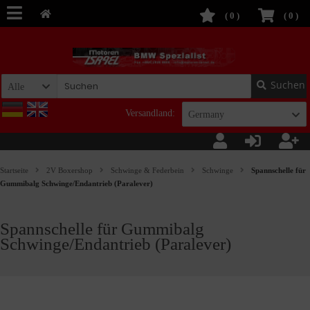
(
0
)
(
0
)
Suchen
Alle
Versandland:
Germany
Startseite
2V Boxershop
Schwinge & Federbein
Schwinge
Spannschelle für
Gummibalg Schwinge/Endantrieb (Paralever)
Spannschelle für Gummibalg
Schwinge/Endantrieb (Paralever)